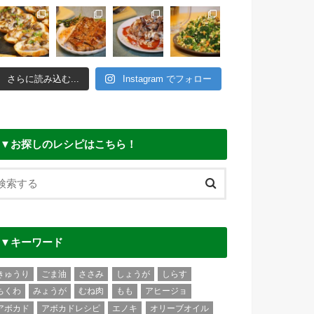
さらに読み込む...
Instagram でフォロー
▼お探しのレシピはこちら！
▼キーワード
きゅうり
ごま油
ささみ
しょうが
しらす
ちくわ
みょうが
むね肉
もも
アヒージョ
アボカド
アボカドレシピ
エノキ
オリーブオイル