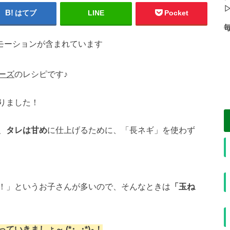
はてブ
LINE
Pocket
モーションが含まれています
=
I
T
ーズ
のレシピです♪
=
りました！
、
タレは甘め
に仕上げるために、「長ネギ」を使わず
！」というお子さんが多いので、そんなときは
「玉ね
「パパっとおうちごはん」をつくっていきましょ～ (*･ᴗ･*)و！