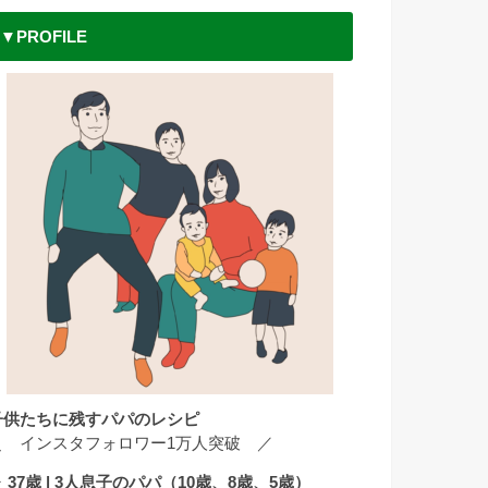
▼PROFILE
子供たちに残すパパのレシピ
＼ インスタフォロワー1万人突破 ／
 37歳 | 3人息子のパパ（10歳、8歳、5歳）