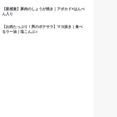
【新感覚】豚肉のしょうが焼き｜アボカド×はんぺ
ん入り
【お肉たっぷり！男のポテサラ】マヨ抜き｜食べ
るラー油｜塩こんぶ♬