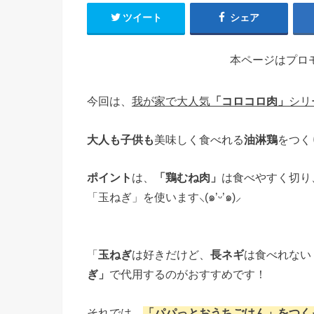
ツイート
シェア
本ページはプロ
今回は、
我が家で大人気
「コロコロ肉」
シリ
大人も子供も
美味しく食べれる
油淋鶏
をつく
ポイント
は、
「鶏むね肉」
は食べやすく切り
「玉ねぎ」を使います⸜(๑’ᵕ’๑)⸝
「
玉ねぎ
は好きだけど、
長ネギ
は食べれない
ぎ」
で代用するのがおすすめです！
それでは、