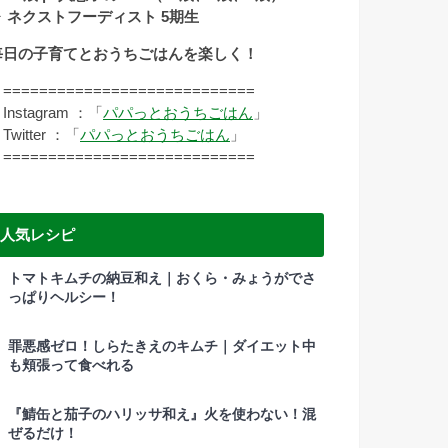
▷ ネクストフーディスト 5期生
毎日の子育てとおうちごはんを楽しく！
===========================
nstagram ：「
パパっとおうちごはん
」
witter ：「
パパっとおうちごはん
」
===========================
人気レシピ
トマトキムチの納豆和え｜おくら・みょうがでさ
っぱりヘルシー！
罪悪感ゼロ！しらたきえのキムチ｜ダイエット中
も頬張って食べれる
『鯖缶と茄子のハリッサ和え』火を使わない！混
ぜるだけ！