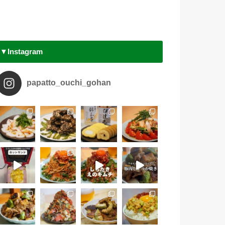
▼Instagram
papatto_ouchi_gohan