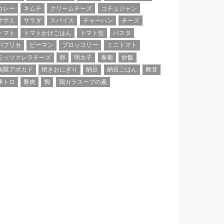
カレー
キムチ
クリームチーズ
コチュジャン
ササミ
サラダ
スパイス
チャーハン
チーズ
トマト
トマトかけごはん
トマト缶
パスタ
パプリカ
ピーマン
ブロッコリー
ミニトマト
モッツァレラチーズ
卵
明太子
春菊
炒飯
無限アボカド
焼きおにぎり
納豆
納豆ごはん
舞茸
豚トロ
豚肉
鴨
鶏ガラスープの素