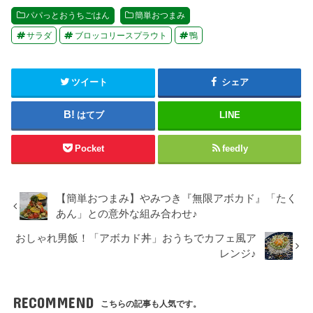
パパっとおうちごはん
簡単おつまみ
サラダ
ブロッコリースプラウト
鴨
ツイート
シェア
はてブ
LINE
Pocket
feedly
【簡単おつまみ】やみつき『無限アボカド』「たく
あん」との意外な組み合わせ♪
おしゃれ男飯！「アボカド丼」おうちでカフェ風ア
レンジ♪
RECOMMEND
こちらの記事も人気です。