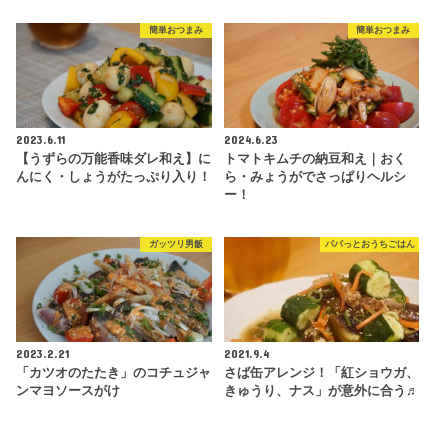
簡単おつまみ
簡単おつまみ
2023.6.11
2024.6.23
【うずらの万能香味ダレ和え】に
トマトキムチの納豆和え｜おく
んにく・しょうがたっぷり入り！
ら・みょうがでさっぱりヘルシ
ー！
ガッツリ男飯
パパっとおうちごはん
2023.2.21
2021.9.4
「カツオのたたき」のコチュジャ
さば缶アレンジ！「紅ショウガ、
ンマヨソースがけ
きゅうり、ナス」が意外に合う♬