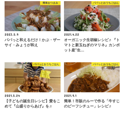
簡単おつまみ
パパっとおうちごはん
2023.5.9
2021.4.22
パパっと和えるだけ！かぶ・ザー
オーガニック生胡椒レシピ♬『ト
サイ・みょうが和え
マトと新玉ねぎのマリネ』カンポ
ット産"生…
パパっとおうちごはん
パパっとおうちごはん
2021.5.24
2021.9.1
【子どもの誕生日レシピ】愛をこ
簡単！市販のルーで作る「牛すじ
めて『山盛りからあげ』を♬
のビーフシチュー」レシピ♬