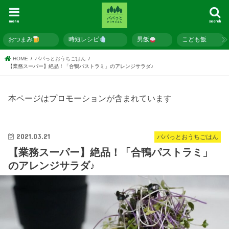
menu
search
おつまみ
時短レシピ
男飯
こども飯
HOME
パパっとおうちごはん
【業務スーパー】絶品！「合鴨パストラミ」のアレンジサラダ♪
本ページはプロモーションが含まれています
2021.03.21
パパっとおうちごはん
【業務スーパー】絶品！「合鴨パストラミ」
のアレンジサラダ♪