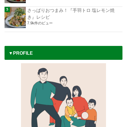
さっぱりおつまみ！『手羽トロ 塩レモン焼
き』レシピ
7.9k件のビュー
▼PROFILE