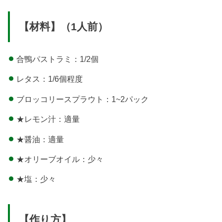
【材料】（1人前）
合鴨パストラミ：1/2個
レタス：1/6個程度
ブロッコリースプラウト：1~2パック
★レモン汁：適量
★醤油：適量
★オリーブオイル：少々
★塩：少々
【作り方】