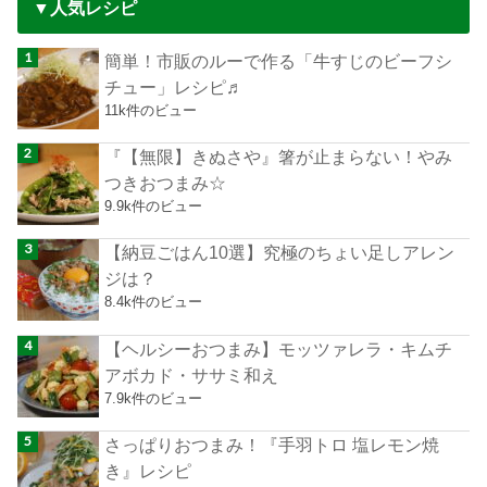
▼人気レシピ
簡単！市販のルーで作る「牛すじのビーフシ
チュー」レシピ♬
11k件のビュー
『【無限】きぬさや』箸が止まらない！やみ
つきおつまみ☆
9.9k件のビュー
【納豆ごはん10選】究極のちょい足しアレン
ジは？
8.4k件のビュー
【ヘルシーおつまみ】モッツァレラ・キムチ
アボカド・ササミ和え
7.9k件のビュー
さっぱりおつまみ！『手羽トロ 塩レモン焼
き』レシピ