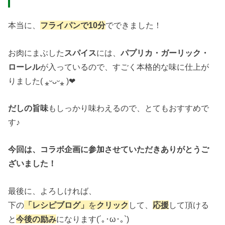
本当に、
フライパンで10分
でできました！
お肉にまぶした
スパイス
には、
パプリカ・ガーリック・
ローレル
が入っているので、すごく本格的な味に仕上が
りました( ⁎ᵕᴗᵕ⁎ )❤︎
だしの旨味
もしっかり味わえるので、とてもおすすめで
す♪
今回は、コラボ企画に参加させていただきありがとうご
ざいました！
最後に、よろしければ、
下の
「レシピブログ」
を
ク
リック
して、
応援
して頂ける
と
今後の励み
になります(´｡･ω･｡`)