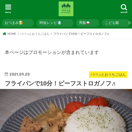
menu
search
おつまみ
時短レシピ
男飯
こども飯
HOME
パパっとおうちごはん
フライパンで10分！ビーフストロガノフ♬
本ページはプロモーションが含まれています
2021.09.20
パパっとおうちごはん
フライパンで10分！ビーフストロガノフ♬