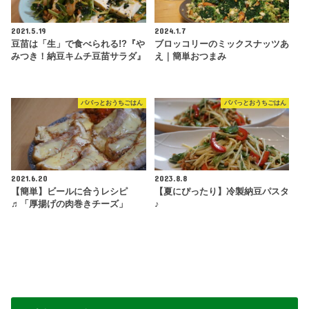
2021.5.19
2024.1.7
豆苗は「生」で食べられる!?『や
ブロッコリーのミックスナッツあ
みつき！納豆キムチ豆苗サラダ』
え｜簡単おつまみ
パパっとおうちごはん
パパっとおうちごはん
2021.6.20
2023.8.8
【簡単】ビールに合うレシピ
【夏にぴったり】冷製納豆パスタ
♬「厚揚げの肉巻きチーズ」
♪