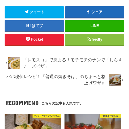
ツイート
シェア
はてブ
LINE
Pocket
feedly
「レモスコ」で決まる！モチモチのナンで「しらす
チーズピザ」
パパ秘伝レシピ！「普通の焼きそば」のちょっと格
上げワザ♬
RECOMMEND
こちらの記事も人気です。
パパっとおうちごはん
簡単おつまみ