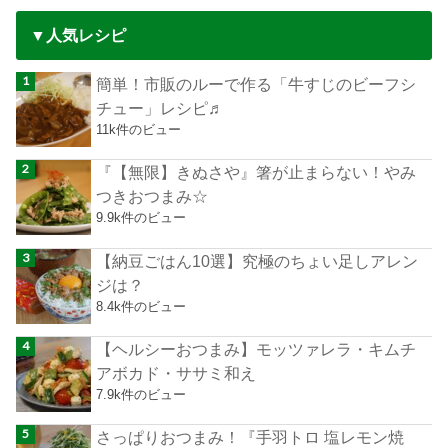
▼人気レシピ
簡単！市販のルーで作る「牛すじのビーフシ
チュー」レシピ♬
11k件のビュー
『【無限】きぬさや』箸が止まらない！やみ
つきおつまみ☆
9.9k件のビュー
【納豆ごはん10選】究極のちょい足しアレン
ジは？
8.4k件のビュー
【ヘルシーおつまみ】モッツァレラ・キムチ
アボカド・ササミ和え
7.9k件のビュー
さっぱりおつまみ！『手羽トロ 塩レモン焼