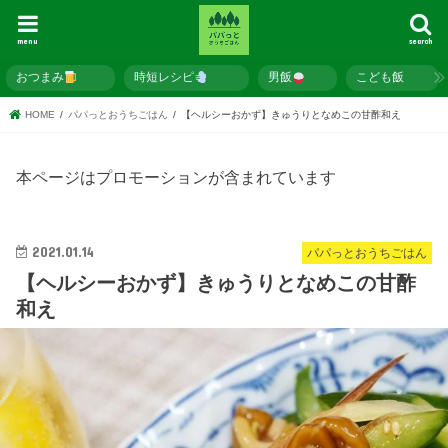
menu
search
おつまみ
時短レシピ
男飯
こども飯
HOME
パパっとおうちごはん
【ヘルシーおかず】きゅうりとなめこの甘酢和え
本ページはプロモーションが含まれています
2021.01.14
パパっとおうちごはん
【ヘルシーおかず】きゅうりとなめこの甘酢
和え