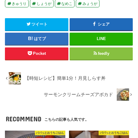
きゅうり
しょうが
なめこ
みょうが
ツイート
シェア
はてブ
LINE
Pocket
feedly
【時短レシピ】簡単1分！月見しらす丼
サーモンクリームチーズアボカド
RECOMMEND
こちらの記事も人気です。
パパっとおうちごはん
パパっとおうちごはん