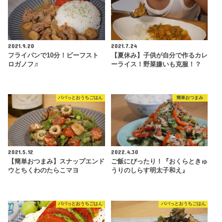
2021.9.20
2021.7.24
フライパンで10分！ビーフスト
【夏休み】子供が自分で作るカレ
ロガノフ♬
ーライス！野菜嫌いも克服！？
パパっとおうちごはん
簡単おつまみ
2021.5.12
2022.4.30
【簡単おつまみ】スナップエンド
ご飯にぴったり！『おくらときゅ
ウとちくわのたらこマヨ
うりのしらす明太子和え』
パパっとおうちごはん
パパっとおうちごはん