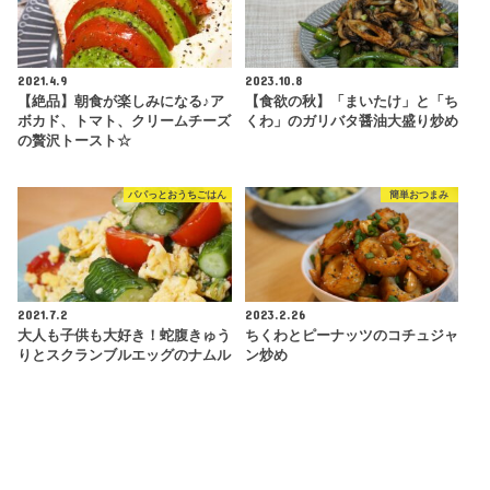
2021.4.9
2023.10.8
【絶品】朝食が楽しみになる♪ア
【食欲の秋】「まいたけ」と「ち
ボカド、トマト、クリームチーズ
くわ」のガリバタ醤油大盛り炒め
の贅沢トースト☆
パパっとおうちごはん
簡単おつまみ
2021.7.2
2023.2.26
大人も子供も大好き！蛇腹きゅう
ちくわとピーナッツのコチュジャ
りとスクランブルエッグのナムル
ン炒め