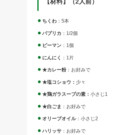
【材料】（2人前）
ちくわ
：5本
パプリカ
：1/2個
ピーマン
：1個
にんにく
：1片
★カレー粉
：お好みで
★塩コショウ
：
少々
★
鶏ガラスープの素
：
小さじ1
★白ごま
：お好みで
オリーブオイル
：小さじ2
ハリッサ
：お好みで