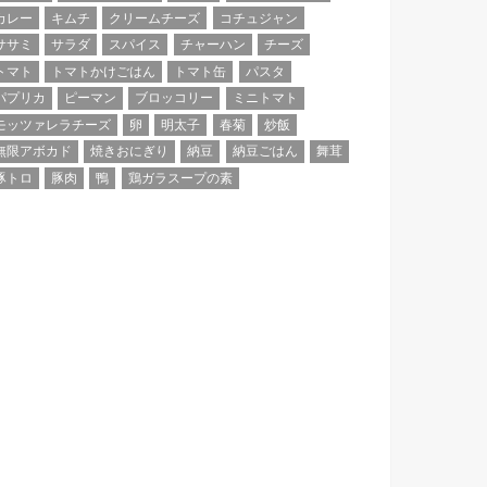
カレー
キムチ
クリームチーズ
コチュジャン
ササミ
サラダ
スパイス
チャーハン
チーズ
トマト
トマトかけごはん
トマト缶
パスタ
パプリカ
ピーマン
ブロッコリー
ミニトマト
モッツァレラチーズ
卵
明太子
春菊
炒飯
無限アボカド
焼きおにぎり
納豆
納豆ごはん
舞茸
豚トロ
豚肉
鴨
鶏ガラスープの素