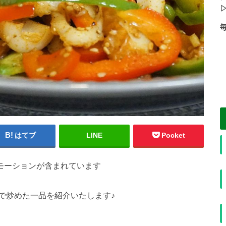
=
I
T
=
はてブ
LINE
Pocket
モーションが含まれています
で炒めた一品を紹介いたします♪