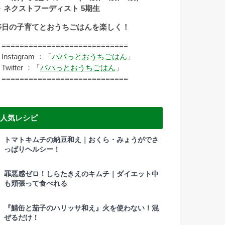
▷ ネクストフーディスト 5期生
毎日の子育てとおうちごはんを楽しく！
===========================
nstagram ：「
パパっとおうちごはん
」
witter ：「
パパっとおうちごはん
」
===========================
人気レシピ
トマトキムチの納豆和え｜おくら・みょうがでさ
っぱりヘルシー！
罪悪感ゼロ！しらたきえのキムチ｜ダイエット中
も頬張って食べれる
『鯖缶と茄子のハリッサ和え』火を使わない！混
ぜるだけ！