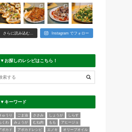
さらに読み込む...
Instagram でフォロー
▼お探しのレシピはこちら！
▼キーワード
きゅうり
ごま油
ささみ
しょうが
しらす
ちくわ
みょうが
むね肉
もも
アヒージョ
アボカド
アボカドレシピ
エノキ
オリーブオイル