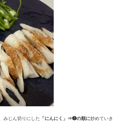
、みじん切りにした
「にんにく」⇒❶の順に
炒めていき