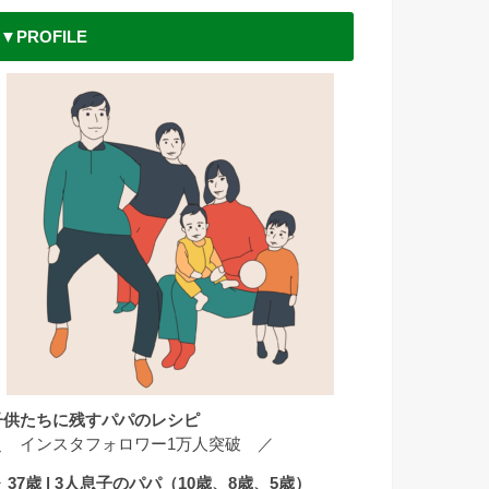
▼PROFILE
子供たちに残すパパのレシピ
＼ インスタフォロワー1万人突破 ／
 37歳 | 3人息子のパパ（10歳、8歳、5歳）