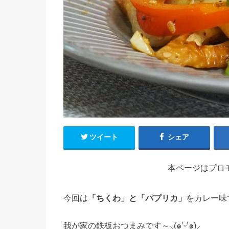
ツイート
シェア
本ページはプロ
今回は
「ちくわ」と「パプリカ」
をカレー味
我が家の鉄板おつまみです～⸜(๑’ᵕ’๑)⸝