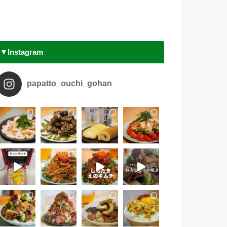
▼Instagram
papatto_ouchi_gohan