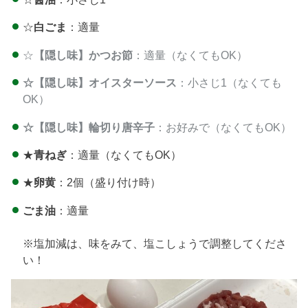
☆
白ごま
：適量
☆
【隠し味】かつお節
：適量（なくてもOK）
☆【隠し味】オイスターソース
：小さじ1（なくても
OK）
☆【隠し味】輪切り唐辛子
：お好みで（なくてもOK）
★
青ねぎ
：適量（なくてもOK）
★
卵黄
：2個（盛り付け時）
ごま油
：適量
※塩加減は、味をみて、塩こしょうで調整してくださ
い！