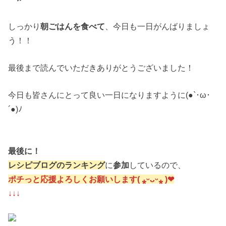
しっかり
朝ごはんを食べて
、今日も一日がんばりましょ
う！！
最後まで読んでいただきありがとうございました！
今日も皆さんにとって良い一日になりますように(●`･ω･
´●)ﾉ
最後に！
レシピブログのランキング
に
参加
しているので、
ポチっと応援よろしくお願いします( ⁎ᵕᴗᵕ⁎ )❤︎
↓↓↓