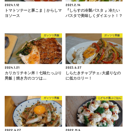
2024.1.12
2021.2.14
トマトソテーと豚こま｜からしマ
『しらすの冷製パスタ 』冷たい
ヨソース
パスタで美味しくダイエット！？
ガッツリ男飯
ガッツリ男飯
2024.1.21
2023.6.27
カリカリチキン丼！七味たっぷり
しらたきチャプチェ♪大盛りなの
男飯｜焼き方のコツは…
に低カロリー！
ガッツリ男飯
こどもが喜ぶごはん
2022.4.27
2022.11.6