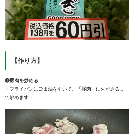
【作り方】
❶豚肉を炒める
・フライパンに
ごま油
を引いて、
「豚肉」
に火が通るま
で炒めます！