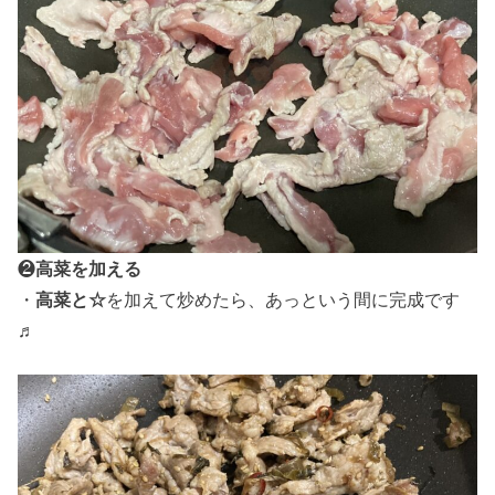
❷
高菜を加える
・
高菜と☆
を加えて炒めたら、あっという間に完成です
♬