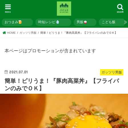
menu
search
おつまみ
時短レシピ
男飯
こども飯
HOME
ガッツリ男飯
簡単！ピリうま！『豚肉高菜丼』【フライパンのみでＯＫ】
本ページはプロモーションが含まれています
2021.07.01
ガッツリ男飯
簡単！ピリうま！『豚肉高菜丼』【フライパ
ンのみでＯＫ】