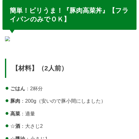
簡単！ピリうま！『豚肉高菜丼』【フラ
イパンのみでＯＫ】
【材料】（2人前）
ごはん
：2杯分
豚肉
：200g（安いので豚小間にしました）
高菜
：適量
☆
酒
：大さじ2
☆
醤油
：小さじ1