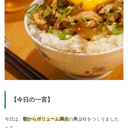
【今日の一言】
今日は、
朝からボリューム満点
の
丼ぶり
をつくりました
～♬