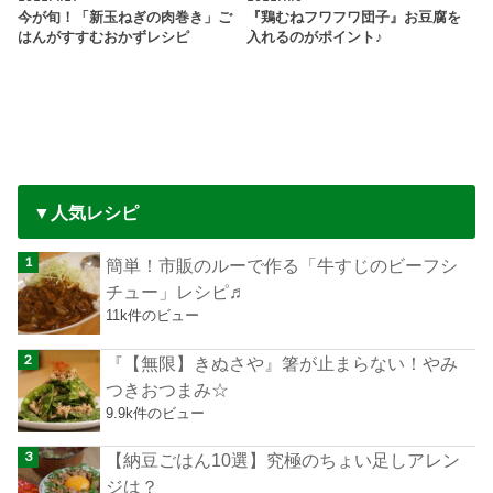
今が旬！「新玉ねぎの肉巻き」ご
『鶏むねフワフワ団子』お豆腐を
はんがすすむおかずレシピ
入れるのがポイント♪
▼人気レシピ
簡単！市販のルーで作る「牛すじのビーフシ
チュー」レシピ♬
11k件のビュー
『【無限】きぬさや』箸が止まらない！やみ
つきおつまみ☆
9.9k件のビュー
【納豆ごはん10選】究極のちょい足しアレン
ジは？