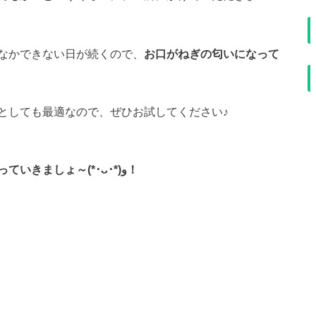
なかできない日が続くので、
お口がねぎの匂いになって
としても最適なので、ぜひお試してください♪
それでは、「パパっとおうちごはん」をつくっていきましょ～(*･ᴗ･*)و！