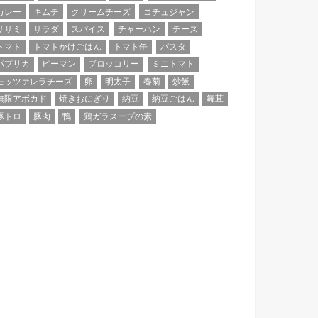
カレー
キムチ
クリームチーズ
コチュジャン
ササミ
サラダ
スパイス
チャーハン
チーズ
トマト
トマトかけごはん
トマト缶
パスタ
パプリカ
ピーマン
ブロッコリー
ミニトマト
モッツァレラチーズ
卵
明太子
春菊
炒飯
無限アボカド
焼きおにぎり
納豆
納豆ごはん
舞茸
豚トロ
豚肉
鴨
鶏ガラスープの素