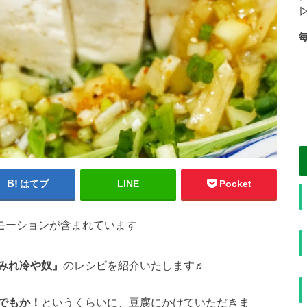
=
I
T
=
はてブ
LINE
Pocket
モーションが含まれています
みれ冷や奴』
のレシピを紹介いたします♬
でもか！
というくらいに、豆腐にかけていただきま