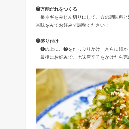
❷万能だれをつくる
・長ネギをみじん切りにして、☆の調味料と
※味をみてお好みで調整ください！
❸盛り付け
・❶の上に、❷をたっぷりかけ、さらに細か
・最後にお好みで、七味唐辛子をかけたら完成です