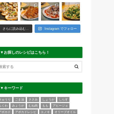
さらに読み込む...
Instagram でフォロー
▼お探しのレシピはこちら！
▼キーワード
きゅうり
ごま油
ささみ
しょうが
しらす
ちくわ
みょうが
むね肉
もも
アヒージョ
アボカド
アボカドレシピ
エノキ
オリーブオイル