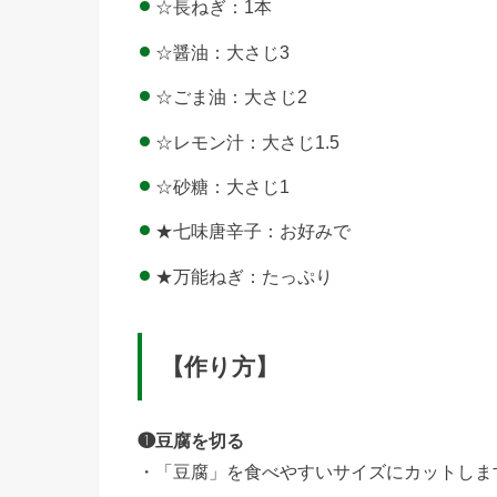
☆長ねぎ：1本
☆醤油：大さじ3
☆ごま油：大さじ2
☆レモン汁：大さじ1.5
☆砂糖：大さじ1
★七味唐辛子：お好みで
★万能ねぎ：たっぷり
【作り方】
❶豆腐を切る
・「豆腐」を食べやすいサイズにカットしま