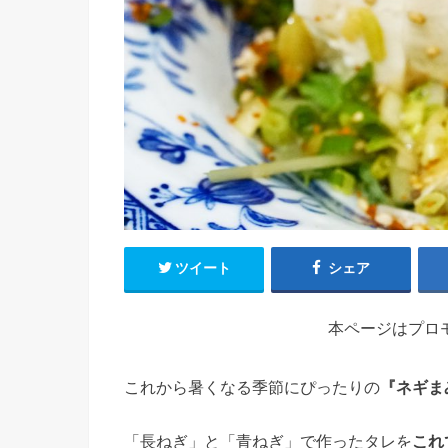
ツイート
シェア
本ページはプロ
これから暑くなる季節にぴったりの
『ネギま
「長ねぎ」と「青ねぎ」で作ったタレを
これ