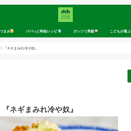
つまみ
パパっと時短レシピ
ガッツリ男飯
こどもが喜ぶ
！『ネギまみれ冷や奴』
！『ネギまみれ冷や奴』