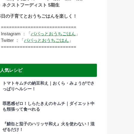
▷ ネクストフーディスト 5期生
毎日の子育てとおうちごはんを楽しく！
===========================
nstagram ：「
パパっとおうちごはん
」
witter ：「
パパっとおうちごはん
」
===========================
人気レシピ
トマトキムチの納豆和え｜おくら・みょうがでさ
っぱりヘルシー！
罪悪感ゼロ！しらたきえのキムチ｜ダイエット中
も頬張って食べれる
『鯖缶と茄子のハリッサ和え』火を使わない！混
ぜるだけ！