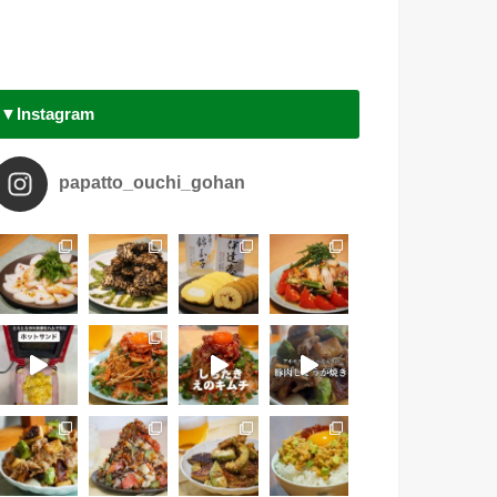
▼Instagram
papatto_ouchi_gohan