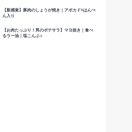
【新感覚】豚肉のしょうが焼き｜アボカド×はんぺ
ん入り
【お肉たっぷり！男のポテサラ】マヨ抜き｜食べ
るラー油｜塩こんぶ♬