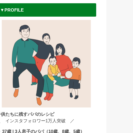
▼PROFILE
子供たちに残すパパのレシピ
＼ インスタフォロワー1万人突破 ／
 37歳 | 3人息子のパパ（10歳、8歳、5歳）