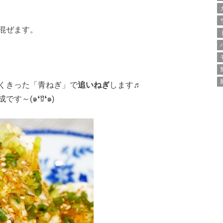
混ぜます。
くきった「青ねぎ」で
追いねぎ
します♬
～(๑❛ꆚ❛๑)