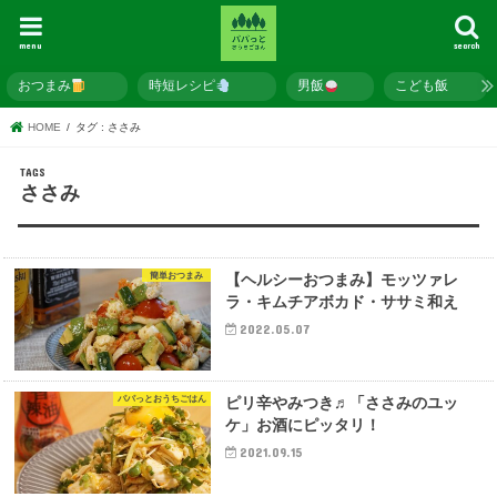
menu
search
おつまみ
時短レシピ
男飯
こども飯
HOME
タグ : ささみ
ささみ
簡単おつまみ
【ヘルシーおつまみ】モッツァレ
ラ・キムチアボカド・ササミ和え
2022.05.07
パパっとおうちごはん
ピリ辛やみつき♬「ささみのユッ
ケ」お酒にピッタリ！
2021.09.15