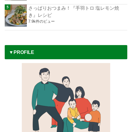
さっぱりおつまみ！『手羽トロ 塩レモン焼
き』レシピ
7.9k件のビュー
▼PROFILE