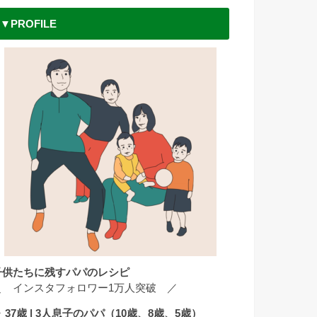
▼PROFILE
子供たちに残すパパのレシピ
＼ インスタフォロワー1万人突破 ／
 37歳 | 3人息子のパパ（10歳、8歳、5歳）