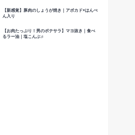
【新感覚】豚肉のしょうが焼き｜アボカド×はんぺ
ん入り
【お肉たっぷり！男のポテサラ】マヨ抜き｜食べ
るラー油｜塩こんぶ♬