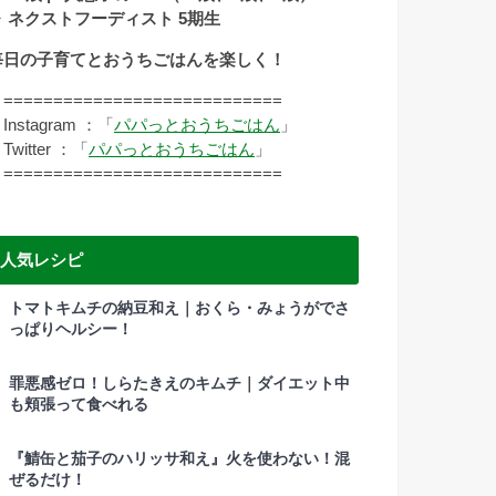
▷ ネクストフーディスト 5期生
毎日の子育てとおうちごはんを楽しく！
===========================
nstagram ：「
パパっとおうちごはん
」
witter ：「
パパっとおうちごはん
」
===========================
人気レシピ
トマトキムチの納豆和え｜おくら・みょうがでさ
っぱりヘルシー！
罪悪感ゼロ！しらたきえのキムチ｜ダイエット中
も頬張って食べれる
『鯖缶と茄子のハリッサ和え』火を使わない！混
ぜるだけ！