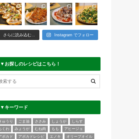
さらに読み込む...
Instagram でフォロー
▼お探しのレシピはこちら！
▼キーワード
きゅうり
ごま油
ささみ
しょうが
しらす
ちくわ
みょうが
むね肉
もも
アヒージョ
アボカド
アボカドレシピ
エノキ
オリーブオイル