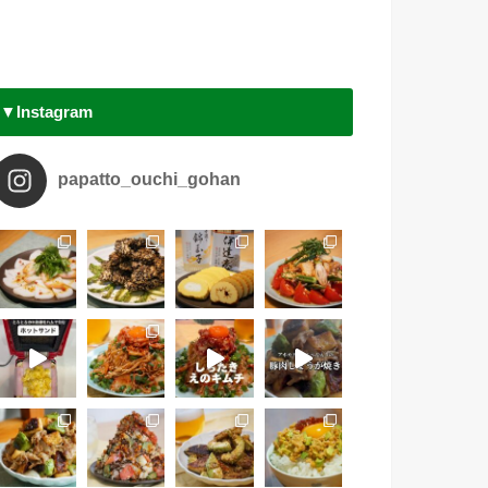
▼Instagram
papatto_ouchi_gohan