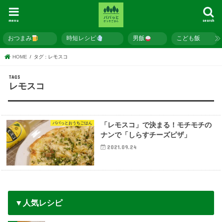
menu
search
おつまみ
時短レシピ
男飯
こども飯
HOME
タグ : レモスコ
レモスコ
パパっとおうちごはん
「レモスコ」で決まる！モチモチの
ナンで「しらすチーズピザ」
2021.09.24
▼人気レシピ